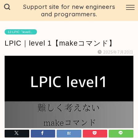
Support site for new engineers
and programmers.
12-LPIC「level1」
LPIC｜level 1【makeコマンド】
2025年7月20日