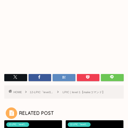
HOME
12-LPIC「level1」
LPIC｜level 1【makeコマンド】
RELATED POST
12-LPIC「level1」
12-LPIC「level1」