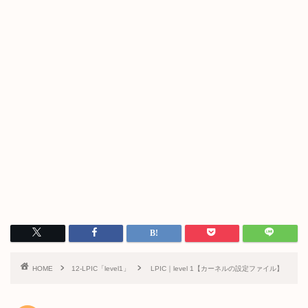
HOME
12-LPIC「level1」
LPIC｜level 1【カーネルの設定ファイル】