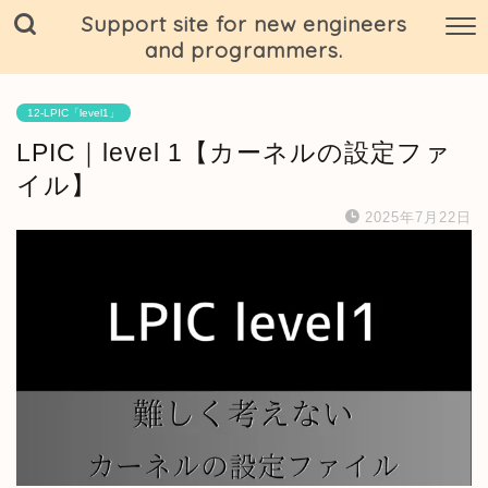
Support site for new engineers
and programmers.
12-LPIC「level1」
LPIC｜level 1【カーネルの設定ファ
イル】
2025年7月22日