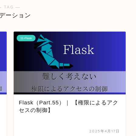
― TAG ―
デーション
11-Flask
Flask（Part.55）｜ 【権限によるアク
セスの制御】
日
2025年4月17日