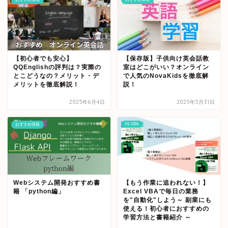
【初心者でも安心】
【保存版】子供向け英会話教
QQEnglishの評判は？実際の
室はどこがいい？オンライン
とこどうなの？メリット・デ
で人気のNovaKidsを徹底解
メリットを徹底解説！
説！
2025年6月4日
2025年5月31日
01-VBA
おすすめ情報
Webシステム開発おすすめ書
【もう作業に追われない！】
籍 「python編」
Excel VBAで毎日の業務
を"自動化"しよう～ 副業にも
使える！初心者におすすめの
学習方法と書籍紹介 ～