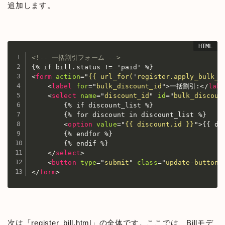
追加します。
<!-- 一括割引フォーム -->
<
form
action
=
"
{{ url_for(
'
register.apply_bulk_d
<
label
for
=
"
bulk_discount_id
"
>
一括割引:
</
labe
<
select
name
=
"
discount_id
"
id
=
"
bulk_discoun
        {% if discount_list %}

        {% for discount in discount_list %}

<
option
value
=
"
{{ discount.id }}
"
>
{{ di
        {% endfor %}

        {% endif %}

</
select
>
<
button
type
=
"
submit
"
class
=
"
update-button
"
</
form
>
次は「register_bill.html」の全体です。ここでは、Billモデ