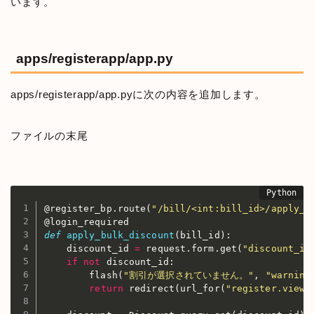
います。
apps/registerapp/app.py
apps/registerapp/app.pyに次の内容を追加します。
ファイルの末尾
@register_bp
.
route
(
"/bill/<int:bill_id>/apply_b
def
apply_bulk_discount
(
bill_id
)
:
    discount_id 
=
 request
.
form
.
get
(
"discount_id
if
not
 discount_id
:
        flash
(
"割引が選択されていません。"
,
"warning
return
 redirect
(
url_for
(
"register.view_