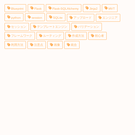
Blueprint
Flask
Flask-SQLAlchemy
Jinja2
MVT
python
session
SQLite
アップロード
エンジニア
セッション
テンプレートエンジン
バリデーション
フレームワーク
ルーティング
作成方法
初心者
利用方法
注意点
画像
統合