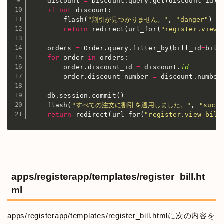
    discount 
=
 Discount
.
query
.
get
(
discount_id
)
if
not
 discount
:
        flash
(
"割引が見つかりません。"
,
"danger"
)
return
 redirect
(
url_for
(
"register.view_
    orders 
=
 Order
.
query
.
filter_by
(
bill_id
=
bill
for
 order 
in
 orders
:
        order
.
discount_id 
=
 discount
.
id
        order
.
discount_number 
=
 discount
.
number

    db
.
session
.
commit
(
)
    flash
(
"すべての注文に割引を適用しました。"
,
"succe
return
 redirect
(
url_for
(
"register.view_bill
apps/registerapp/templates/register_bill.ht
ml
apps/registerapp/templates/register_bill.htmlに次の内容を