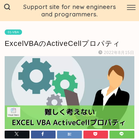
Support site for new engineers
and programmers.
01-VBA
ExcelVBAのActiveCellプロパティ
2022年8月15日