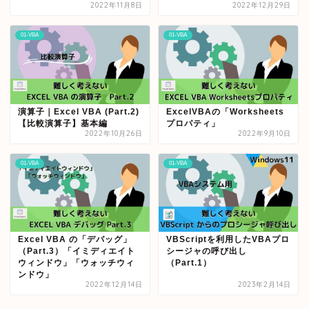
2022年11月8日
2022年12月29日
01-VBA
01-VBA
演算子｜Excel VBA (Part.2)
ExcelVBAの「Worksheets
【比較演算子】基本編
プロパティ」
2022年10月26日
2022年9月10日
01-VBA
01-VBA
Excel VBA の「デバッグ」
VBScriptを利用したVBAプロ
（Part.3）「イミディエイト
シージャの呼び出し
ウィンドウ」「ウォッチウィ
（Part.1）
ンドウ」
2022年12月14日
2023年2月14日