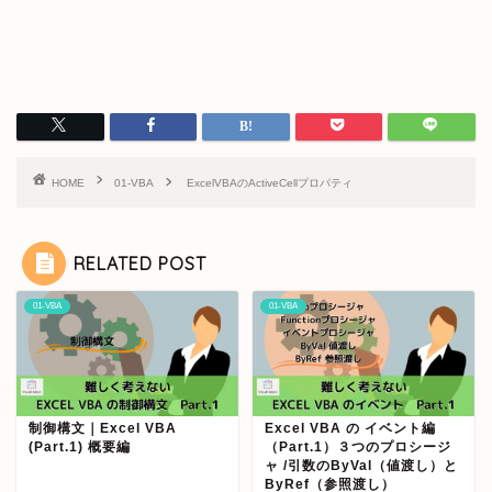
HOME
01-VBA
ExcelVBAのActiveCellプロパティ
RELATED POST
01-VBA
01-VBA
制御構文｜Excel VBA
Excel VBA の イベント編
(Part.1) 概要編
（Part.1）３つのプロシージ
ャ /引数のByVal（値渡し）と
ByRef（参照渡し）