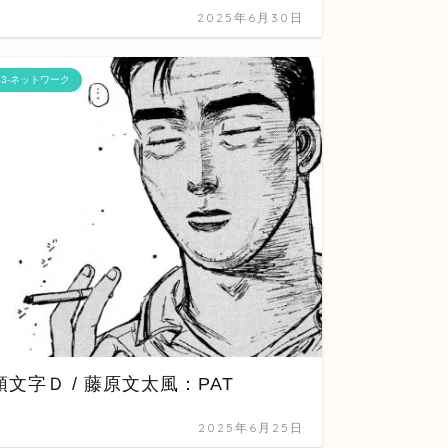
2025年6月30日
13-ネットワーク
05-Python
Learni
too ha
頭文字Ｄ / 藤原文太風：PAT
2025年6月25日