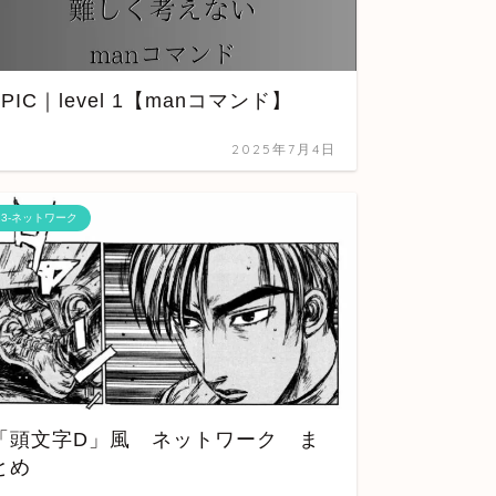
LPIC｜level 1【manコマンド】
データ
2025年7月4日
13-ネットワーク
11-Flask
「頭文字D」風 ネットワーク ま
とめ
Flas