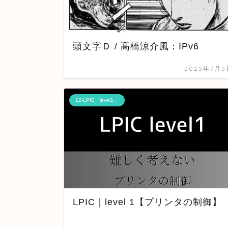
頭文字Ｄ / 高橋涼介風：IPv6
2025年7月5
12-LPIC「level1」
LPIC｜level 1【プリンタの制御】